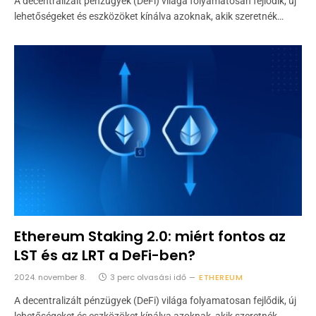
A decentralizált pénzügyek (DeFi) világa folyamatosan fejlődik, új
lehetőségeket és eszközöket kínálva azoknak, akik szeretnék…
Ethereum Staking 2.0: miért fontos az
LST és az LRT a DeFi-ben?
2024. november 8.
3 perc olvasási idő
ETHEREUM
A decentralizált pénzügyek (DeFi) világa folyamatosan fejlődik, új