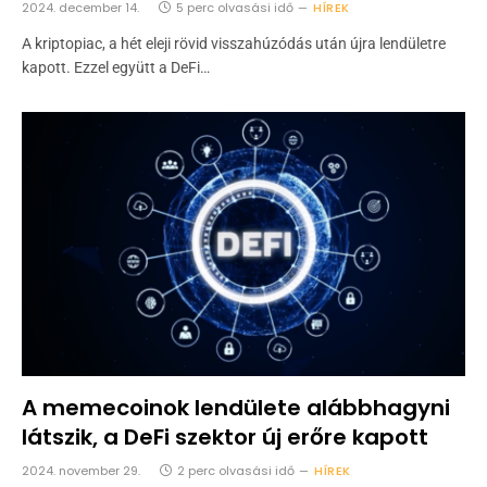
2024. december 14.
5 perc olvasási idő
HÍREK
A kriptopiac, a hét eleji rövid visszahúzódás után újra lendületre
kapott. Ezzel együtt a DeFi…
A memecoinok lendülete alábbhagyni
látszik, a DeFi szektor új erőre kapott
2024. november 29.
2 perc olvasási idő
HÍREK