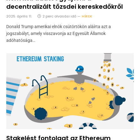
decentralizált tőzsdei kereskedőkről
2025. április 11.
2 perc olvasási idő
HÍREK
Donald Trump amerikai elnök csütörtökön aláírta azt a
jogszabályt, amely visszavonja az Egyesült Államok
adóhatósága…
Stakelést fontolgat az Ethereum