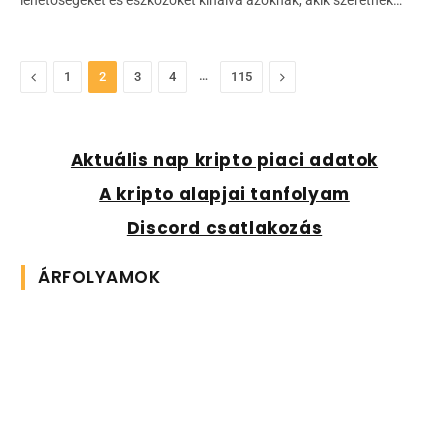
lehetőségeket és eszközöket kínálva azoknak, akik szeretnék…
Previous
…
Next
1
2
3
4
115
Aktuális nap kripto piaci adatok
A kripto alapjai tanfolyam
Discord csatlakozás
ÁRFOLYAMOK