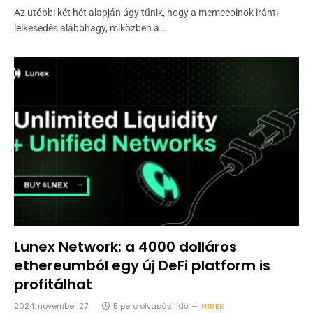
Az utóbbi két hét alapján úgy tűnik, hogy a memecoinok iránti
lelkesedés alábbhagy, miközben a…
Lunex Network: a 4000 dolláros
ethereumból egy új DeFi platform is
profitálhat
2024. november 27.
5 perc olvasási idő
HÍREK