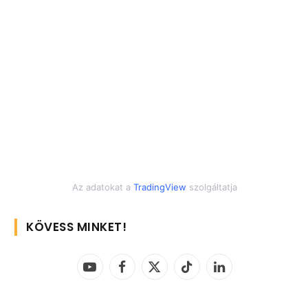
Az adatokat a
TradingView
szolgáltatja
KÖVESS MINKET!
YouTube
Facebook
X
TikTok
LinkedIn
(Twitter)